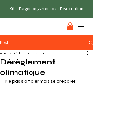
Kits d'urgence 72h en cas d'évacuation
SAC EVAC
Post
4 avr. 2025
1 min de lecture
Dérèglement
climatique
Ne pas s'affoler mais se préparer