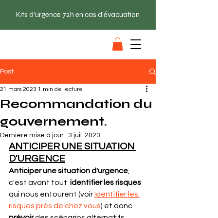
Kits d'urgence 72h en cas d'évacuation
SAC EVAC
Post
21 mars 2023
1 min de lecture
Recommandation du
gouvernement.
Dernière mise à jour :
3 juil. 2023
ANTICIPER UNE SITUATION 
D'URGENCE
Anticiper une situation d'urgence
, 
c'est avant tout  
identifier les risques 
qui nous entourent (voir 
Identifier les 
risques près de chez vous
) et donc 
prévoir 
des scénarios alternatifs. 