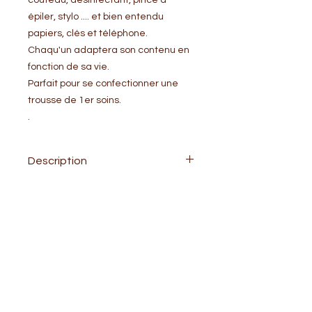
couteau, désinfectant, pince à
épiler, stylo .... et bien entendu
papiers, clés et téléphone.
Chaqu'un adaptera son contenu en
fonction de sa vie.
Parfait pour se confectionner une
trousse de 1er soins.
.
Description
Pochette EDC ou Trousse de secours
SAC EVAC
06 95 40 09 08