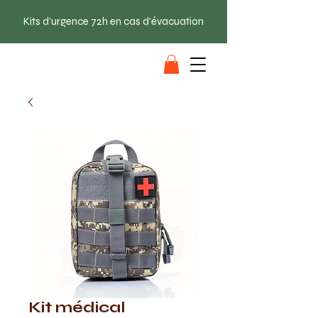
Kits d'urgence 72h en cas d'évacuation
SAC EVAC
Kit médical